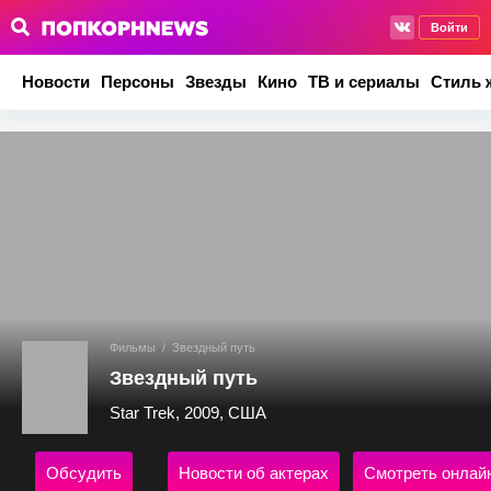
Войти
Новости
Персоны
Звезды
Кино
ТВ и сериалы
Стиль 
Фильмы
/
Звездный путь
Звездный путь
Star Trek, 2009, США
Обсудить
Новости об актерах
Смотреть онлай