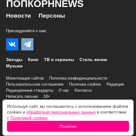
ПОПКОРНNEWS
Новости
Персоны
Присоединяйся к нам:
Звезды
Кино
ТВ и сериалы
Стиль жизни
Музыка
Монетизация сайтов
Политика конфиденциальности
Пользовательское соглашение
Политика cookies
Редакция
Редакционные стандарты
О нас
Контакты
Написать письмо
18+
Используя сайт, вы соглашаетесь с использованием файлов
© 2007–2026 Все права и материалы принадлежат
cookies и
обработкой персональных данных
в соответствии
«ПОПКОРНNEWS»
с
Политикой cookies
.
При копировании информации необходимо соблюдать
Условия
Понятно
использования
.