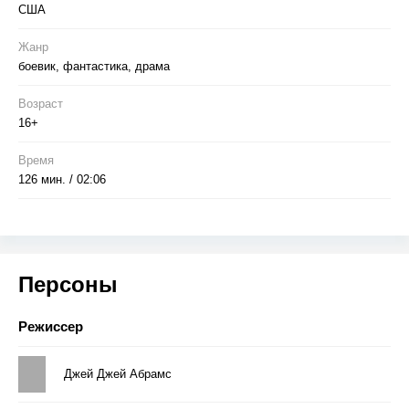
отчаянно пытаются попасть в число немногих избранных,
США
которым предстоит войти в команду самого современного
звездолета — «Энтерпрайз».
Жанр
боевик, фантастика, драма
Возраст
16+
Время
126 мин. / 02:06
Персоны
Режиссер
Джей Джей Абрамс