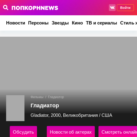
Войти
Новости
Персоны
Звезды
Кино
ТВ и сериалы
Стиль 
Фильмы
/
Гладиатор
Гладиатор
Gladiator, 2000, Великобритания / США
Обсудить
Новости об актерах
Смотреть онлай