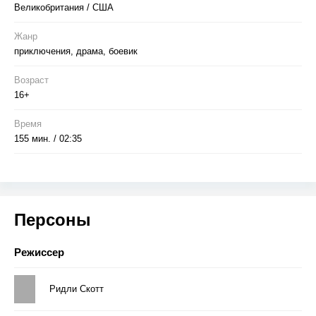
заклятым врагом...
Великобритания / США
Жанр
приключения, драма, боевик
Возраст
16+
Время
155 мин. / 02:35
Персоны
Режиссер
Ридли Скотт