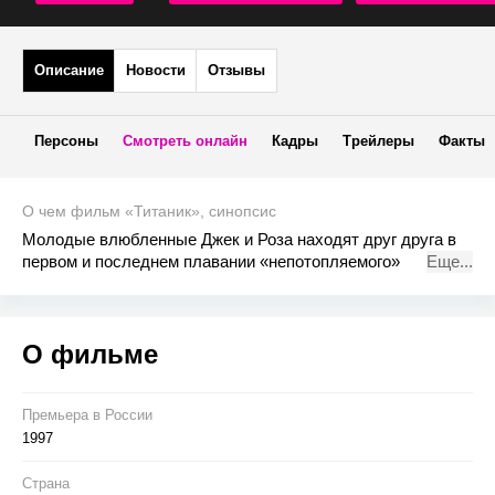
Описание
Новости
Отзывы
Персоны
Смотреть онлайн
Кадры
Трейлеры
Факты
О чем фильм «Титаник», синопсис
Молодые влюбленные Джек и Роза находят друг друга в
первом и последнем плавании «непотопляемого»
Еще...
Титаника. Они не могли знать, что шикарный лайнер
столкнется с айсбергом в холодных водах Северной
Атлантики, и их страстная любовь превратится в схватку
О фильме
со смертью…
Премьера в Росcии
1997
Страна