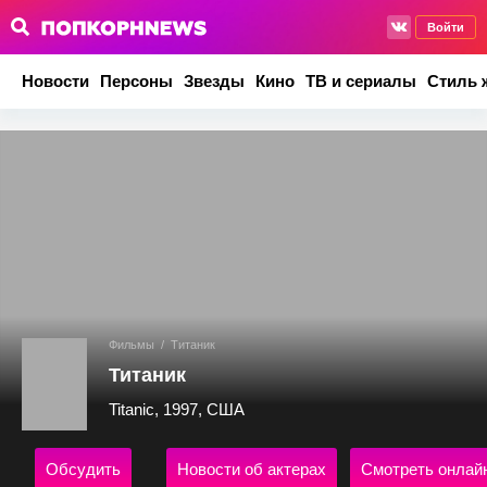
Войти
Новости
Персоны
Звезды
Кино
ТВ и сериалы
Стиль 
Фильмы
/
Титаник
Титаник
Titanic, 1997, США
Обсудить
Новости об актерах
Смотреть онлай