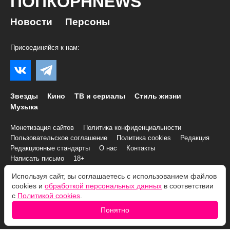
ПОПКОРНNEWS
Новости
Персоны
Присоединяйся к нам:
Звезды
Кино
ТВ и сериалы
Стиль жизни
Музыка
Монетизация сайтов
Политика конфиденциальности
Пользовательское соглашение
Политика cookies
Редакция
Редакционные стандарты
О нас
Контакты
Написать письмо
18+
Используя сайт, вы соглашаетесь с использованием файлов
© 2007–2026 Все права и материалы принадлежат
cookies и
обработкой персональных данных
в соответствии
«ПОПКОРНNEWS»
с
Политикой cookies
.
При копировании информации необходимо соблюдать
Условия
Понятно
использования
.