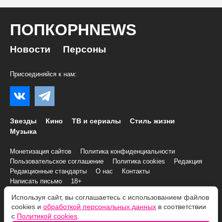
ПОПКОРНNEWS
Новости
Персоны
Присоединяйся к нам:
Звезды
Кино
ТВ и сериалы
Стиль жизни
Музыка
Монетизация сайтов
Политика конфиденциальности
Пользовательское соглашение
Политика cookies
Редакция
Редакционные стандарты
О нас
Контакты
Написать письмо
18+
Используя сайт, вы соглашаетесь с использованием файлов
© 2007–2026 Все права и материалы принадлежат
cookies и
обработкой персональных данных
в соответствии
«ПОПКОРНNEWS»
с
Политикой cookies
.