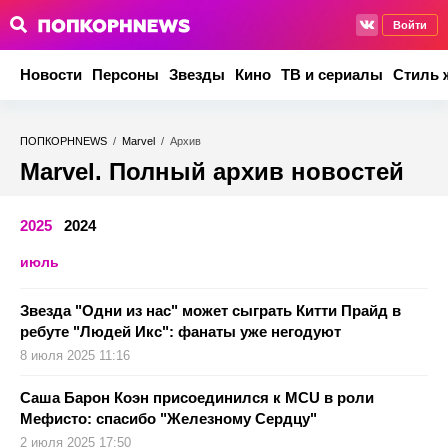
Войти
Новости
Персоны
Звезды
Кино
ТВ и сериалы
Стиль 
ПОПКОРНNEWS
/
Marvel
/
Архив
Marvel. Полный архив новостей
2025
2024
июль
Звезда "Одни из нас" может сыграть Китти Прайд в
ребуте "Людей Икс": фанаты уже негодуют
8 июля 2025 11:16
Саша Барон Коэн присоединился к MCU в роли
Мефисто: спасибо "Железному Сердцу"
2 июля 2025 17:50