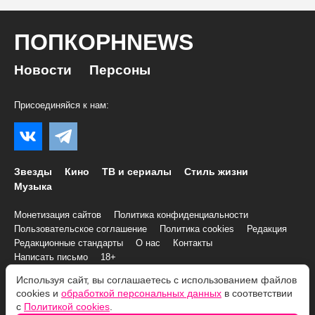
ПОПКОРНNEWS
Новости
Персоны
Присоединяйся к нам:
Звезды
Кино
ТВ и сериалы
Стиль жизни
Музыка
Монетизация сайтов
Политика конфиденциальности
Пользовательское соглашение
Политика cookies
Редакция
Редакционные стандарты
О нас
Контакты
Написать письмо
18+
Используя сайт, вы соглашаетесь с использованием файлов
© 2007–2026 Все права и материалы принадлежат
cookies и
обработкой персональных данных
в соответствии
«ПОПКОРНNEWS»
с
Политикой cookies
.