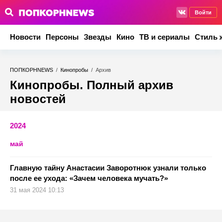
Войти
Новости
Персоны
Звезды
Кино
ТВ и сериалы
Стиль 
ПОПКОРНNEWS
/
Кинопробы
/
Архив
Кинопробы. Полный архив
новостей
2024
май
Главную тайну Анастасии Заворотнюк узнали только
после ее ухода: «Зачем человека мучать?»
31 мая 2024 10:13