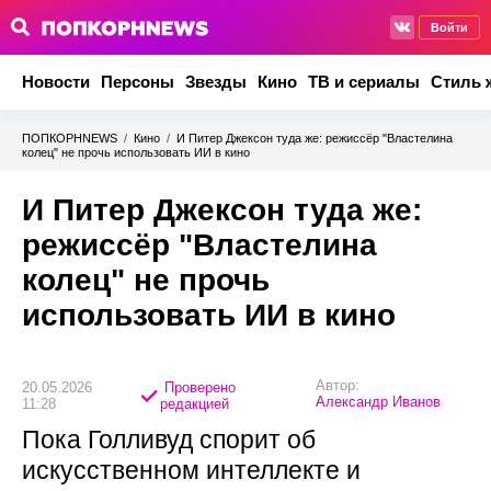
Войти
Новости
Персоны
Звезды
Кино
ТВ и сериалы
Стиль 
ПОПКОРНNEWS
/
Кино
/
И Питер Джексон туда же: режиссёр "Властелина
колец" не прочь использовать ИИ в кино
И Питер Джексон туда же:
режиссёр "Властелина
колец" не прочь
использовать ИИ в кино
Автор:
20.05.2026
Проверено
Александр Иванов
11:28
редакцией
Пока Голливуд спорит об
искусственном интеллекте и