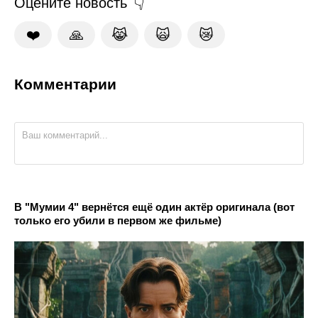
Оцените новость
❤️
🙏
😹
🙀
😿
Комментарии
В "Мумии 4" вернётся ещё один актёр оригинала (вот
только его убили в первом же фильме)