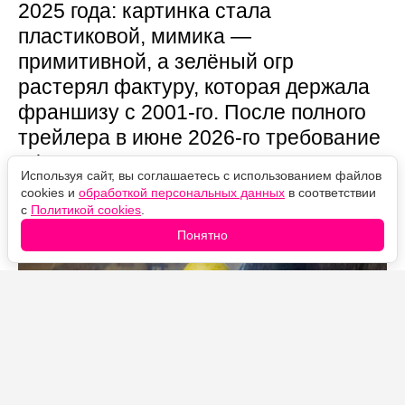
2025 года: картинка стала
пластиковой, мимика —
примитивной, а зелёный огр
растерял фактуру, которая держала
франшизу с 2001-го. После полного
трейлера в июне 2026-го требование
оформилось окончательно —
Используя сайт, вы соглашаетесь с использованием файлов
переделайте, как переделали
cookies и
обработкой персональных данных
в соответствии
Соника. DreamWorks пока не
с
Политикой cookies
.
переделывает.
Понятно