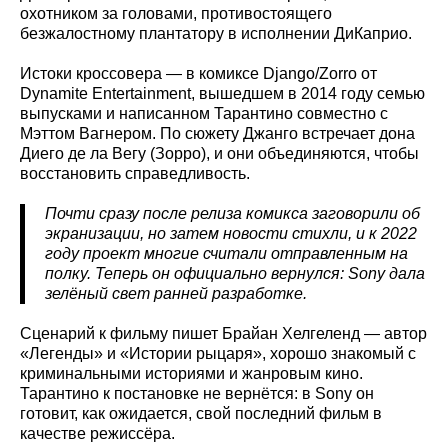
охотником за головами, противостоящего
безжалостному плантатору в исполнении ДиКаприо.
Истоки кроссовера — в комиксе Django/Zorro от
Dynamite Entertainment, вышедшем в 2014 году семью
выпусками и написанном Тарантино совместно с
Мэттом Вагнером. По сюжету Джанго встречает дона
Диего де ла Вегу (Зорро), и они объединяются, чтобы
восстановить справедливость.
Почти сразу после релиза комикса заговорили об
экранизации, но затем новости стихли, и к 2022
году проект многие считали отправленным на
полку. Теперь он официально вернулся: Sony дала
зелёный свет ранней разработке.
Сценарий к фильму пишет Брайан Хелгеленд — автор
«Легенды» и «Истории рыцаря», хорошо знакомый с
криминальными историями и жанровым кино.
Тарантино к постановке не вернётся: в Sony он
готовит, как ожидается, свой последний фильм в
качестве режиссёра.