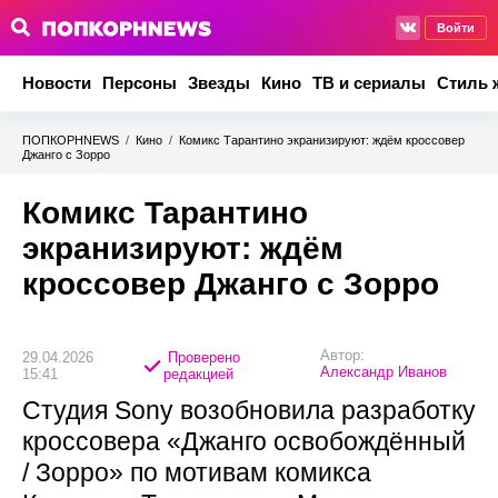
Войти
Новости
Персоны
Звезды
Кино
ТВ и сериалы
Стиль 
ПОПКОРНNEWS
/
Кино
/
Комикс Тарантино экранизируют: ждём кроссовер
Джанго с Зорро
Комикс Тарантино
экранизируют: ждём
кроссовер Джанго с Зорро
Автор:
29.04.2026
Проверено
Александр Иванов
15:41
редакцией
Студия Sony возобновила разработку
кроссовера «Джанго освобождённый
/ Зорро» по мотивам комикса