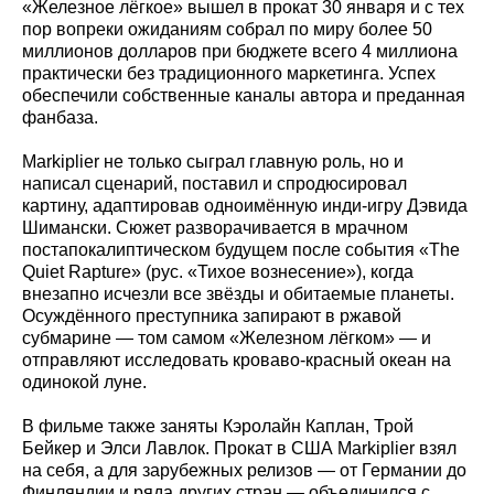
«Железное лёгкое» вышел в прокат 30 января и с тех
пор вопреки ожиданиям собрал по миру более 50
миллионов долларов при бюджете всего 4 миллиона
практически без традиционного маркетинга. Успех
обеспечили собственные каналы автора и преданная
фанбаза.
Markiplier не только сыграл главную роль, но и
написал сценарий, поставил и спродюсировал
картину, адаптировав одноимённую инди-игру Дэвида
Шимански. Сюжет разворачивается в мрачном
постапокалиптическом будущем после события «The
Quiet Rapture» (рус. «Тихое вознесение»), когда
внезапно исчезли все звёзды и обитаемые планеты.
Осуждённого преступника запирают в ржавой
субмарине — том самом «Железном лёгком» — и
отправляют исследовать кроваво-красный океан на
одинокой луне.
В фильме также заняты Кэролайн Каплан, Трой
Бейкер и Элси Лавлок. Прокат в США Markiplier взял
на себя, а для зарубежных релизов — от Германии до
Финляндии и ряда других стран — объединился с