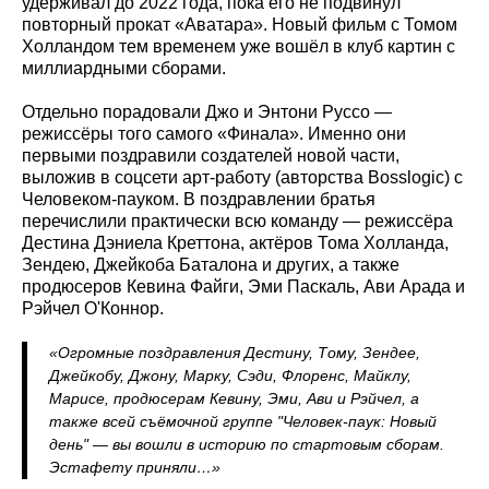
удерживал до 2022 года, пока его не подвинул
повторный прокат «Аватара». Новый фильм с Томом
Холландом тем временем уже вошёл в клуб картин с
миллиардными сборами.
Отдельно порадовали Джо и Энтони Руссо —
режиссёры того самого «Финала». Именно они
первыми поздравили создателей новой части,
выложив в соцсети арт-работу (авторства Bosslogic) с
Человеком-пауком. В поздравлении братья
перечислили практически всю команду — режиссёра
Дестина Дэниела Креттона, актёров Тома Холланда,
Зендею, Джейкоба Баталона и других, а также
продюсеров Кевина Файги, Эми Паскаль, Ави Арада и
Рэйчел О'Коннор.
«Огромные поздравления Дестину, Тому, Зендее,
Джейкобу, Джону, Марку, Сэди, Флоренс, Майклу,
Марисе, продюсерам Кевину, Эми, Ави и Рэйчел, а
также всей съёмочной группе "Человек-паук: Новый
день" — вы вошли в историю по стартовым сборам.
Эстафету приняли…»