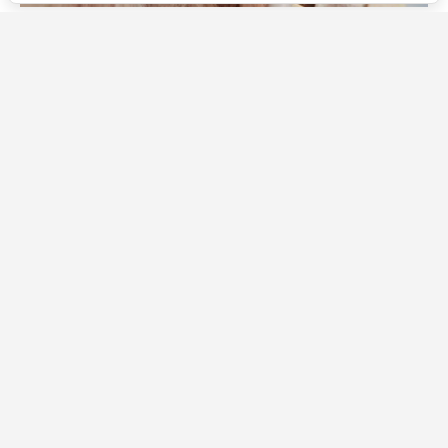
Источник фото: Legion-Media
В "Кольцах власти" он появляется примерно на две
тысячи лет раньше срока. При этом за два сезона
Галадриэль и Гэндальф не встретились ни разу: у них
нет ни одной общей сцены. Третий сезон выходит 11
ноября 2026 года.