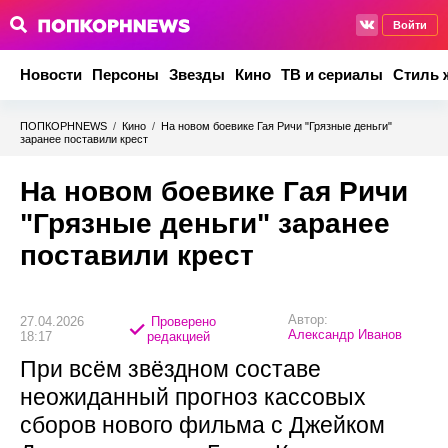
Войти
Новости
Персоны
Звезды
Кино
ТВ и сериалы
Стиль 
ПОПКОРНNEWS
/
Кино
/
На новом боевике Гая Ричи "Грязные деньги"
заранее поставили крест
На новом боевике Гая Ричи
"Грязные деньги" заранее
поставили крест
Автор:
27.04.2026
Проверено
Александр Иванов
18:17
редакцией
При всём звёздном составе
неожиданный прогноз кассовых
сборов нового фильма с Джейком