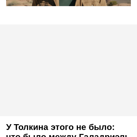
У Толкина этого не было:
что было между Галадриэль