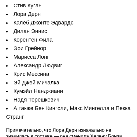
Стив Куган
Лора Дерн
Калеб Джонте Эдвардс
Дилан Эннис
Корентен Фила
Эри Грейнор
Марисса Лонг
Александр Людвиг
Крис Мессина
Эй Джей Мичалка
Кумэйл Нанджиани
Надя Терешкевич
А также Бен Кингсли, Макс Мингелла и Пекка
Странг
Примечательно, что Лора Дерн изначально не
значилась в составе — она сменила Хелену Бонэм