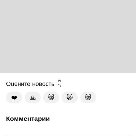
Оцените новость
❤️
🙏
😹
🙀
😿
Комментарии