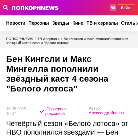
Войти
Новости
Персоны
Звезды
Кино
ТВ и сериалы
Стиль 
ПОПКОРНNEWS
/
ТВ и сериалы
/
Бен Кингсли и Макс Мингелла пополнили
звёздный каст 4 сезона "Белого лотоса"
Бен Кингсли и Макс
Мингелла пополнили
звёздный каст 4 сезона
"Белого лотоса"
Автор:
16.05.2026
Проверено
Александр Иванов
16:07
редакцией
Четвёртый сезон «Белого лотоса» от
HBO пополнился звёздами — Бен