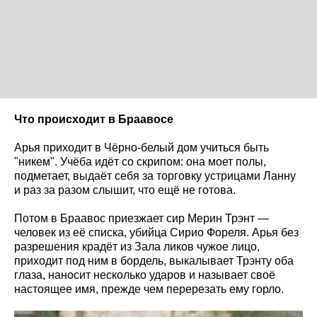
Что происходит в Браавосе
Арья приходит в Чёрно-белый дом учиться быть
"никем". Учёба идёт со скрипом: она моет полы,
подметает, выдаёт себя за торговку устрицами Ланну
и раз за разом слышит, что ещё не готова.
Потом в Браавос приезжает сир Мерин Трэнт —
человек из её списка, убийца Сирио Фореля. Арья без
разрешения крадёт из Зала ликов чужое лицо,
приходит под ним в бордель, выкалывает Трэнту оба
глаза, наносит несколько ударов и называет своё
настоящее имя, прежде чем перерезать ему горло.