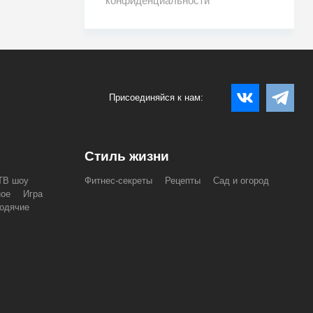
конфиденциальности
Присоединяйся к нам:
Стиль жизни
ТВ шоу
Фитнес-секреты
Рецепты
Сад и огород
ное
Игра
одячие