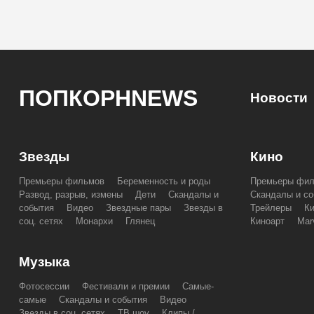
ПОПКОРНNEWS
Новости
Звезды
Кино
Премьеры фильмов
Беременность и роды
Премьеры фи
Развод, разрыв, измены
Дети
Скандалы и
Скандалы и со
события
Видео
Звездные пары
Звезды в
Трейлеры
К
соц. сетях
Монархи
Глянец
Киноарт
Mar
Музыка
Фотосессии
Фестивали и премии
Самые-
самые
Скандалы и события
Видео
Звезды в соц. сетях
ТВ шоу
Клипы /