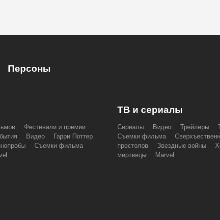
Персоны
ТВ и сериалы
льмов
Фестивали и премии
Сериалы
Видео
Трейлеры
бытия
Видео
Гарри Поттер
Съемки фильма
Сверхъествен
инопробы
Съемки фильма
престолов
Звездные войны
Х
vel
мертвецы
Marvel