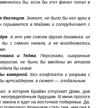
зменилось бы, если бы этот финал попал в
я беглецом
. Значит, не было бы его арки в
он скрывается в Майами и сотрудничает с
дре
. А это уже совсем другая динамика: их
бы с самого начала, а не возобновились
ме.
омана и Теджа
. Персонажи, сыгранные
дакрисом, не были бы введены во втором
лядела бы иначе.
бы камерной
. Без конфликта и разрыва с
 бы аутсайдером, а сюжет — глобальным.
ал, в котором Брайан отпускает Дома, дав
 с неопределённым будущим. В мини-прологе
 закона и едет на восточное побережье. Да,
о позволило франшизе стать тем, чем она в