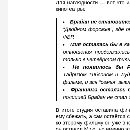
Для наглядности — вот что и
кинотеатры:
Брайан не становитс
"Двойном форсаже", где 
ФБР.
Мия осталась бы в ка
отношения продолжались 
только в четвёртом филь
Не появилось бы Р
Тайризом Гибсоном и Лу
фильме, и вся "семья" выг
Франшиза осталась 
полицией Брайан не стал
В итоге студия оставила фин
ему сбежать, а сам остаётся
ко второму фильму он уже вне
он оставил Мию, но именно эт