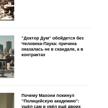
"Доктор Дум" обойдется без
Человека-Паука: причина
оказалась не в скандале, а в
контрактах
Почему Махони покинул
"Полицейскую академию":
ушёл сам и увёл ещё двоих