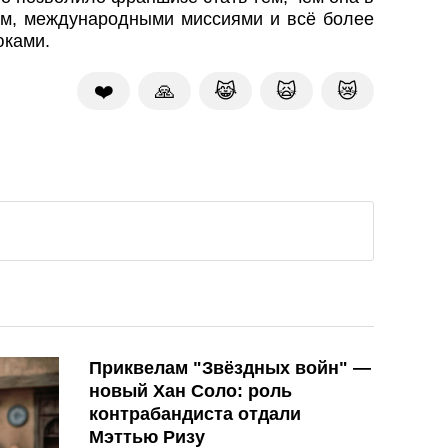
ом, международными миссиями и всё более
юками.
❤️
🙏
😹
🙀
😿
Приквелам "Звёздных войн" —
новый Хан Соло: роль
контрабандиста отдали
Мэттью Ризу