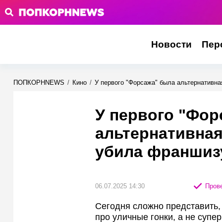
Новости
Пер
ПОПКОРНNEWS
/
Кино
/
У первого "Форсажа" была альтернативна
У первого "Фор
альтернативная
убила франшиз
06.07.2025 14:30
Прове
Сегодня сложно представить,
про уличные гонки, а не супе