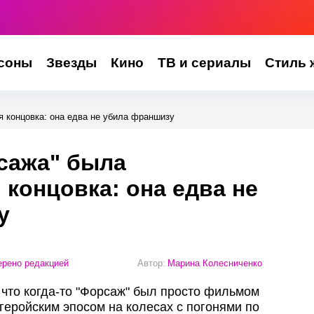
соны
Звезды
Кино
ТВ и сериалы
Стиль 
я концовка: она едва не убила франшизу
сажа" была
 концовка: она едва не
у
рено редакцией
Автор:
Марина Колесниченко
 что когда-то "Форсаж" был просто фильмом
ргеройским эпосом на колесах с погонями по