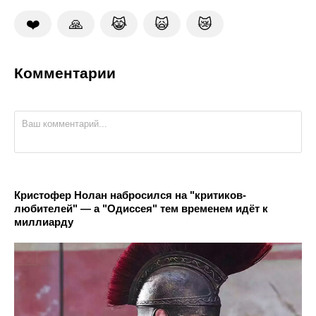
❤️
🙏
😹
🙀
😿
Комментарии
Кристофер Нолан набросился на "критиков-
любителей" — а "Одиссея" тем временем идёт к
миллиарду