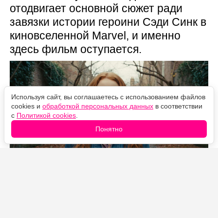
отодвигает основной сюжет ради
завязки истории героини Сэди Синк в
киновселенной Marvel, и именно
здесь фильм оступается.
Используя сайт, вы соглашаетесь с использованием файлов
cookies и
обработкой персональных данных
в соответствии
с
Политикой cookies
.
Понятно
Источник фото: Legion-Media
«Человек-паук: Новый день» на стартовом уик-энде
собрал рекордные для франшизы деньги и уже