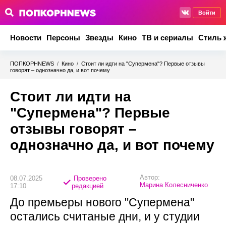
Войти
Новости
Персоны
Звезды
Кино
ТВ и сериалы
Стиль 
ПОПКОРНNEWS
/
Кино
/
Стоит ли идти на "Супермена"? Первые отзывы
говорят – однозначно да, и вот почему
Стоит ли идти на
"Супермена"? Первые
отзывы говорят –
однозначно да, и вот почему
Автор:
08.07.2025
Проверено
Марина Колесниченко
17:10
редакцией
До премьеры нового "Супермена"
остались считаные дни, и у студии