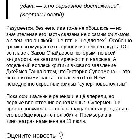
удача — это серьёзное достижение".
(Кортни Говард)
Разумеется, без негатива тоже не обошлось — но
значительная его часть связана не с самим фильмом,
а с тем, что он якобы "не тот" и "не для тех". Особенно
громко возмущаются сторонники прежнего курса DC
во главе с Заком Снайдером, которым, по всей
видимости, не хватило мрачности и надрыва. А
отдельный всплеск критики вызвало заявление
Джеймса Ганна о том, что "история Супермена — это
история иммигранта", после чего Fox News
немедленно окрестили фильм "супер-повесточным".
Пока официальные рецензии ещё впереди, но
первые впечатления однозначны: "Супермен" не
просто получился — он возвращает в жанр то, за что
его вообще когда-то полюбили. Премьера в в
кинотеатрах намечена на 11 июля.
Оцените новость