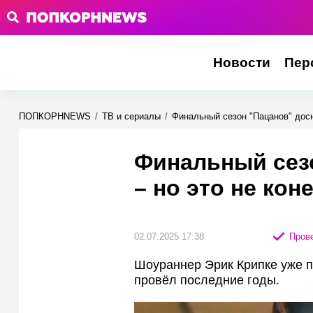
Новости
Пер
ПОПКОРНNEWS
/
ТВ и сериалы
/
Финальный сезон "Пацанов" досн
Финальный сез
– но это не кон
02.07.2025 17:38
Прове
Шоураннер Эрик Крипке уже п
провёл последние годы.