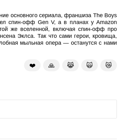
ение основного сериала, франшиза The Boys
шел спин-офф Gen V, а в планах у Amazon
той же вселенной, включая спин-офф про
сена Эклса. Так что сами герои, кровища,
злобная мыльная опера — останутся с нами
❤️
🙏
😹
🙀
😿