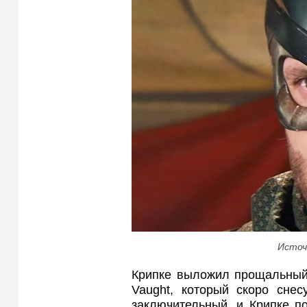
Источ
Крипке выложил прощальный 
Vaught, который скоро снес
заключительный, и Крипке п