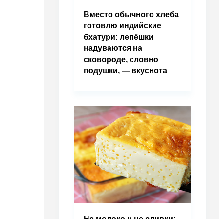
Вместо обычного хлеба
готовлю индийские
бхатури: лепёшки
надуваются на
сковороде, словно
подушки, — вкуснота
Не молоко и не сливки: