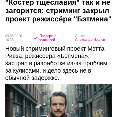
"Костёр тщеславия" так и не
загорится: стриминг закрыл
проект режиссёра "Бэтмена"
Автор:
09.08.2026
Проверено
Александр Иванов
10:33
редакцией
Новый стриминговый проект Мэтта
Ривза, режиссёра «Бэтмена»,
застрял в разработке из-за проблем
за кулисами, и дело здесь не в
обычной задержке.