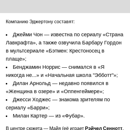
Компанию Эджертону составят:
Джейми Чон — известна по сериалу «Страна
Лавкрафта», а также озвучила Барбару Гордон
в мультсериале «Бэтмен: Крестоносец в
плаще»;
Бенджамин Норрис — снимался в «Я
никогда не...» и «Начальная школа "Эбботт"»;
Дилан Арнольд — недавно появился в
«Женщина в озере» и «Оппенгеймере»;
Джесси Ходжес — знакома зрителям по
сериалу «Барри»;
Милан Картер — из «Фубар».
В центре сюжета — Майя (её играет
Рэйчел Сеннотт
,