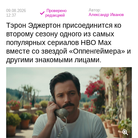
Автор:
09.08.2026
Проверено
Александр Иванов
12:37
редакцией
Тэрон Эджертон присоединится ко
второму сезону одного из самых
популярных сериалов HBO Max
вместе со звездой «Оппенгеймера» и
другими знакомыми лицами.