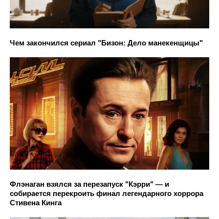
Чем закончился сериал "Бизон: Дело манекенщицы"
Флэнаган взялся за перезапуск "Кэрри" — и
собирается перекроить финал легендарного хоррора
Стивена Кинга