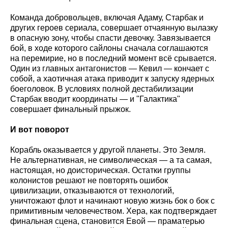
Команда добровольцев, включая Адаму, Старбак и
других героев сериала, совершает отчаянную вылазку
в опасную зону, чтобы спасти девочку. Завязывается
бой, в ходе которого сайлоны сначала соглашаются
на перемирие, но в последний момент всё срывается.
Один из главных антагонистов — Кевил — кончает с
собой, а хаотичная атака приводит к запуску ядерных
боеголовок. В условиях полной дестабилизации
Старбак вводит координаты — и "Галактика"
совершает финальный прыжок.
И вот поворот
Корабль оказывается у другой планеты. Это Земля.
Не альтернативная, не символическая — а та самая,
настоящая, но доисторическая. Остатки группы
колонистов решают не повторять ошибок
цивилизации, отказываются от технологий,
уничтожают флот и начинают новую жизнь бок о бок с
примитивным человечеством. Хера, как подтверждает
финальная сцена, становится Евой — праматерью