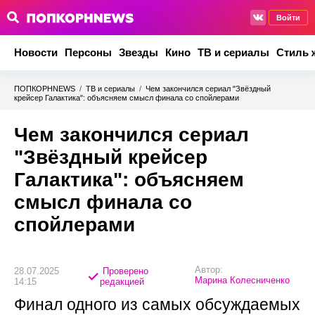
Войти
Новости
Персоны
Звезды
Кино
ТВ и сериалы
Стиль 
ПОПКОРНNEWS
/
ТВ и сериалы
/
Чем закончился сериал "Звёздный
крейсер Галактика": объясняем смысл финала со спойлерами
Чем закончился сериал
"Звёздный крейсер
Галактика": объясняем
смысл финала со
спойлерами
Автор:
28.07.2025
Проверено
Марина Колесниченко
14:15
редакцией
Финал одного из самых обсуждаемых