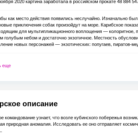
ноября 2020 картина заработала в российском прокате 48 884 54
бы как место действия появились неслучайно. Изначально был
новые приключения собак произойдут на море. Карибское показ
ходящим для мультипликационного воплощения — колоритное, 
м голубым небом и достаточно экзотичное. Местность обуслов
ление новых персонажей — экзотических: попугаев, пиратов-ме
ь еще
рское описание
е командование узнает, что возле кубинского побережья возни
ая природная аномалия. Исследовать ее оно отправляет косми
..