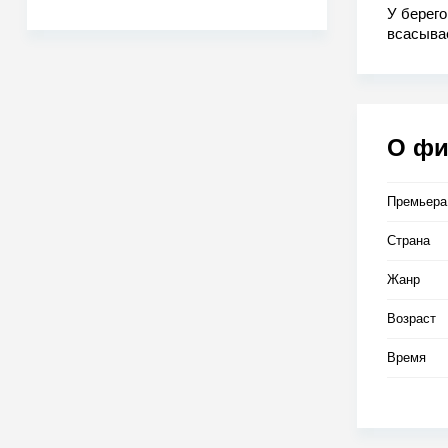
У берег
всасывае
Стрелка
миссией.
подводн
предстоя
кубинско
О ф
Премьера
Страна
Жанр
Возраст
Время