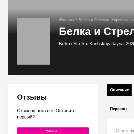
Фильмы
/
Белка и Стрелка. Карибская т
Белка и Стрел
Belka i Strelka. Karibskaya tayna, 20
Описание
Отзывы
Персоны
Отзывов пока нет. Оставите
первый?
О чем фи
Написать