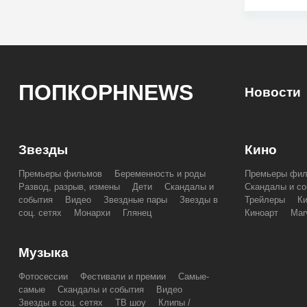
ПОПКОРНNEWS
Новости
Звезды
Кино
Премьеры фильмов
Беременность и роды
Премьеры фи
Развод, разрыв, измены
Дети
Скандалы и
Скандалы и со
события
Видео
Звездные пары
Звезды в
Трейлеры
К
соц. сетях
Монархи
Глянец
Киноарт
Mar
Музыка
Фотосессии
Фестивали и премии
Самые-
самые
Скандалы и события
Видео
Звезды в соц. сетях
ТВ шоу
Клипы /