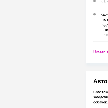
К 1 
Кари
что 
под
ярки
появ
Показат
Авто
Советско
загадочн
собачек.