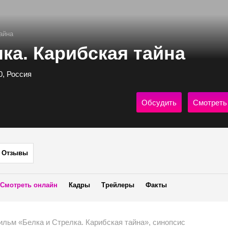
айна
ка. Карибская тайна
20, Россия
Обсудить
Смотреть
Отзывы
Смотреть онлайн
Кадры
Трейлеры
Факты
льм «Белка и Стрелка. Карибская тайна», синопсис