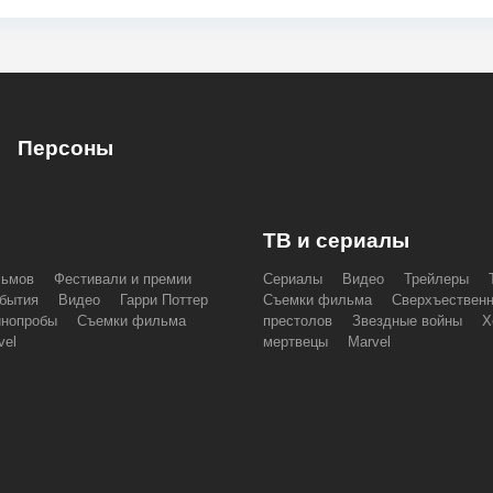
Персоны
ТВ и сериалы
льмов
Фестивали и премии
Сериалы
Видео
Трейлеры
бытия
Видео
Гарри Поттер
Съемки фильма
Сверхъествен
инопробы
Съемки фильма
престолов
Звездные войны
Х
vel
мертвецы
Marvel