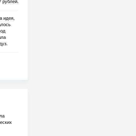
7 рублей.
а идея,
алось
под
ила
дуз.
кла
ческих