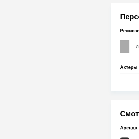
Пер
Режисс
И
Актеры
Смот
Аренда