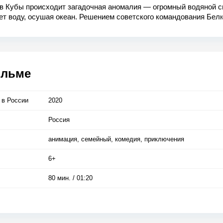
ов Кубы происходит загадочная аномалия — огромный водяной 
т воду, осушая океан. Решением советского командования Белк
 отправляются к острову братских народов с разведывательной
 Красочная Куба, лазурная гладь океана и окутанный тайнами
ый мир встречают героев. Четвероногим исследователям и их к
т опасные приключения, которые не только приведут их к разга
й аномалии, но и проверят дружбу на прочность.
ильме
 в Росcии
2020
Россия
анимация, семейный, комедия, приключения
6+
80 мин. / 01:20