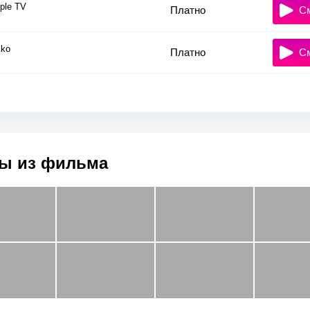
ple TV
Платно
С
ko
Платно
С
ы из фильма