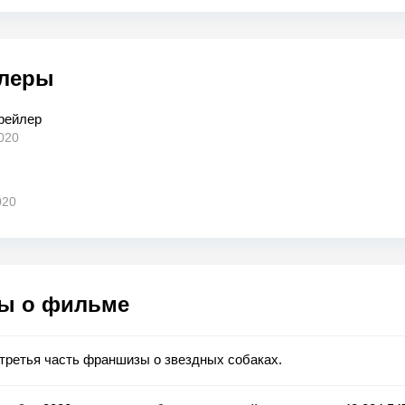
леры
трейлер
020
020
ы о фильме
третья часть франшизы о звездных собаках.