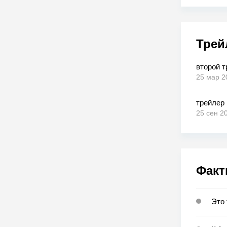
Трей
второй 
25 мар 2
трейлер
25 сен 2
Факт
Это 