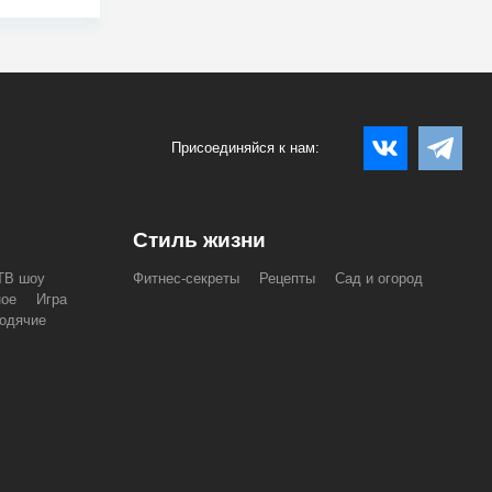
Присоединяйся к нам:
Стиль жизни
ТВ шоу
Фитнес-секреты
Рецепты
Сад и огород
ное
Игра
одячие