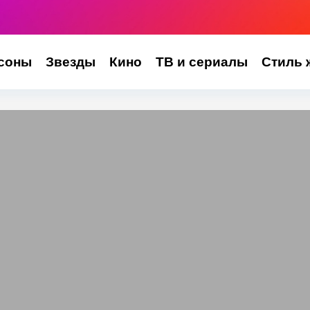
соны
Звезды
Кино
ТВ и сериалы
Стиль 