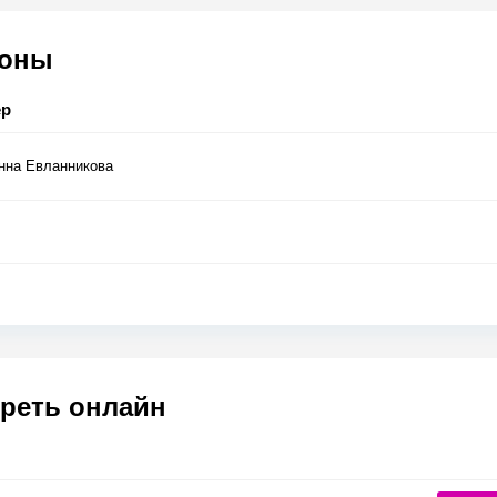
соны
ер
нна Евланникова
реть онлайн