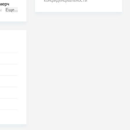
конфиденциальности
смерч
а и
Еще...
оманде
дке