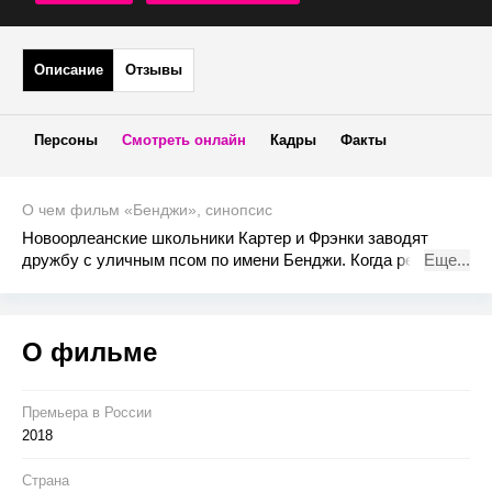
Описание
Отзывы
Персоны
Смотреть онлайн
Кадры
Факты
О чем фильм «Бенджи», синопсис
Новоорлеанские школьники Картер и Фрэнки заводят
дружбу с уличным псом по имени Бенджи. Когда ребят
Еще...
похищают грабители, лишь лохматый помощник может их
спасти.
О фильме
Премьера в Росcии
2018
Страна