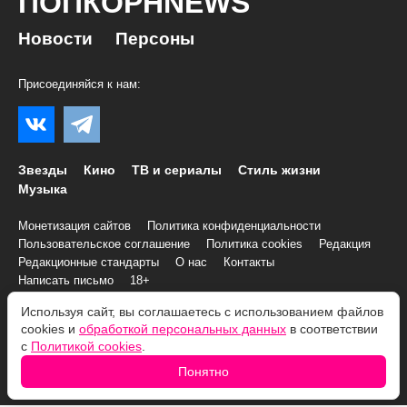
ПОПКОРНNEWS
Новости
Персоны
Присоединяйся к нам:
Звезды
Кино
ТВ и сериалы
Стиль жизни
Музыка
Монетизация сайтов
Политика конфиденциальности
Пользовательское соглашение
Политика cookies
Редакция
Редакционные стандарты
О нас
Контакты
Написать письмо
18+
Используя сайт, вы соглашаетесь с использованием файлов
© 2007–2026 Все права и материалы принадлежат
cookies и
обработкой персональных данных
в соответствии
«ПОПКОРНNEWS»
с
Политикой cookies
.
При копировании информации необходимо соблюдать
Условия
Понятно
использования
.