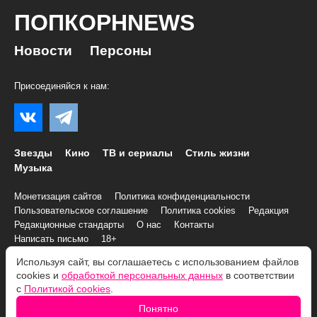
ПОПКОРНNEWS
Новости
Персоны
Присоединяйся к нам:
Звезды
Кино
ТВ и сериалы
Стиль жизни
Музыка
Монетизация сайтов
Политика конфиденциальности
Пользовательское соглашение
Политика cookies
Редакция
Редакционные стандарты
О нас
Контакты
Написать письмо
18+
Используя сайт, вы соглашаетесь с использованием файлов
© 2007–2026 Все права и материалы принадлежат
cookies и
обработкой персональных данных
в соответствии
«ПОПКОРНNEWS»
с
Политикой cookies
.
При копировании информации необходимо соблюдать
Условия
Понятно
использования
.