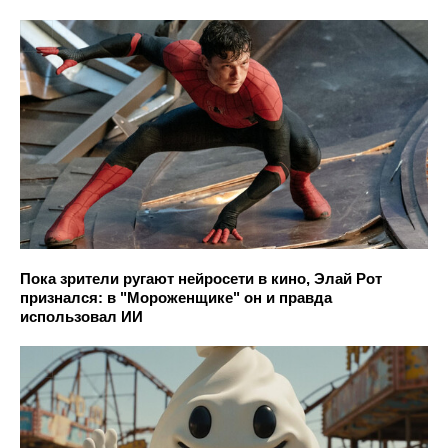
Пока зрители ругают нейросети в кино, Элай Рот
признался: в "Мороженщике" он и правда
использовал ИИ