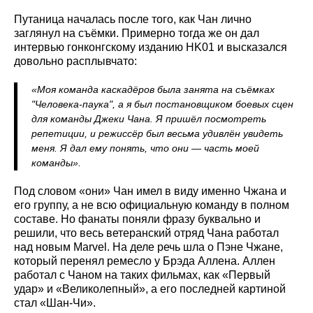
Путаница началась после того, как Чан лично
заглянул на съёмки. Примерно тогда же он дал
интервью гонконгскому изданию HK01 и высказался
довольно расплывчато:
«Моя команда каскадёров была занята на съёмках
"Человека-паука", а я был постановщиком боевых сцен
для команды Джеки Чана. Я пришёл посмотреть
репетиции, и режиссёр был весьма удивлён увидеть
меня. Я дал ему понять, что они — часть моей
команды».
Под словом «они» Чан имел в виду именно Чжана и
его группу, а не всю официальную команду в полном
составе. Но фанаты поняли фразу буквально и
решили, что весь ветеранский отряд Чана работал
над новым Marvel. На деле речь шла о Пэне Чжане,
который перенял ремесло у Брэда Аллена. Аллен
работал с Чаном на таких фильмах, как «Первый
удар» и «Великолепный», а его последней картиной
стал «Шан-Чи».