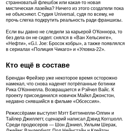
странноватый флешбэк или какая-то новая
мистическая лазейка? Ничего из этого создатели пока
не объясняют. Студия Universal, судя по всему, не
прочь слегка подкрутить реальность ради франшизы.
Если вы давно не следили за карьерой О'Коннора, то
без дела он не сидел: снялся в «Ван Хельсинге»,
«Нефти», «G.I. Joe: Бросок кобры», а также появлялся
в сериалах «Полиция Чикаго» и «Уловка-22».
Кто ещё в составе
Брендан Фрейзер уже некоторое время осторожно
намекал, что снова наденет потрёпанные ботинки
Рика О'Коннелла. Возвращается и Рэйчел Вайс. К
проекту присоединился новичок Майкл Джонстон,
недавно снявшийся в фильме «Обсессия».
Режиссёрами выступят Мэтт Беттинелли-Олпин и
Тайлер Джиллетт, сценарий написал Дэвид Коггшолл.
Среди продюсеров — Шон Дэниел, Уильям Шерак,
Джеймс Вандербилт, Пол Нейнстайн и Клейтон