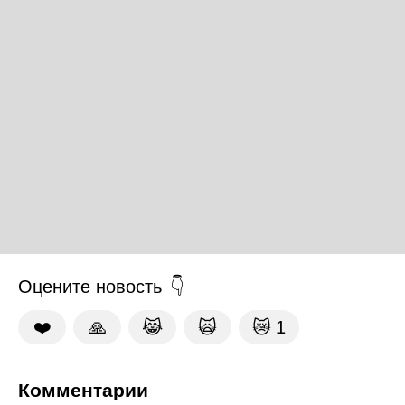
Оцените новость
❤️
🙏
😹
🙀
😿
1
Комментарии