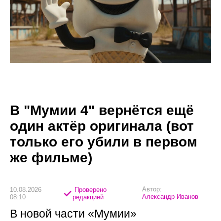
В "Мумии 4" вернётся ещё
один актёр оригинала (вот
только его убили в первом
же фильме)
Автор:
10.08.2026
Проверено
Александр Иванов
08:10
редакцией
В новой части «Мумии»