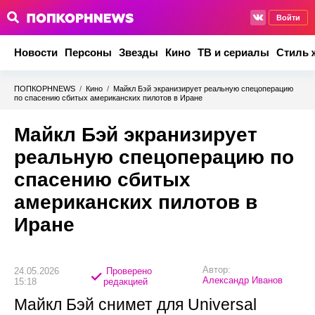
Войти
Новости
Персоны
Звезды
Кино
ТВ и сериалы
Стиль 
ПОПКОРНNEWS
/
Кино
/
Майкл Бэй экранизирует реальную спецоперацию
по спасению сбитых американских пилотов в Иране
Майкл Бэй экранизирует
реальную спецоперацию по
спасению сбитых
американских пилотов в
Иране
Автор:
24.05.2026
Проверено
Александр Иванов
15:18
редакцией
Майкл Бэй снимет для Universal